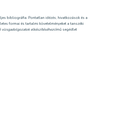
jes bibliográfia. Pontatlan idézés, hivatkozások és a
tes formai és tartalmi követelményeket a tanszéki
 vizsgadolgozatok elkészítéséhez
című segédlet