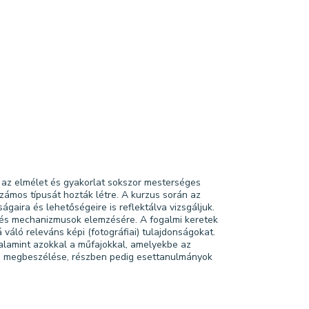
i az elmélet és gyakorlat sokszor mesterséges
számos típusát hozták létre. A kurzus során az
gaira és lehetőségeire is reflektálva vizsgáljuk.
ek és mechanizmusok elemzésére. A fogalmi keretek
váló releváns képi (fotográfiai) tulajdonságokat.
 valamint azokkal a műfajokkal, amelyekbe az
ös megbeszélése, részben pedig esettanulmányok