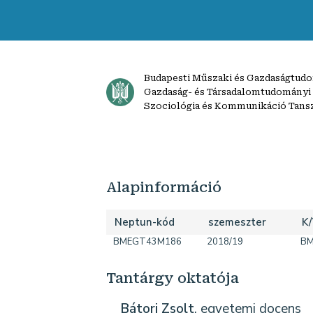
Budapesti Műszaki és Gazdaságtud
Gazdaság- és Társadalomtudományi
Szociológia és Kommunikáció Tans
Alapinformáció
Neptun-kód
szemeszter
K
BMEGT43M186
2018/19
BM
Tantárgy oktatója
Bátori Zsolt
, egyetemi docens