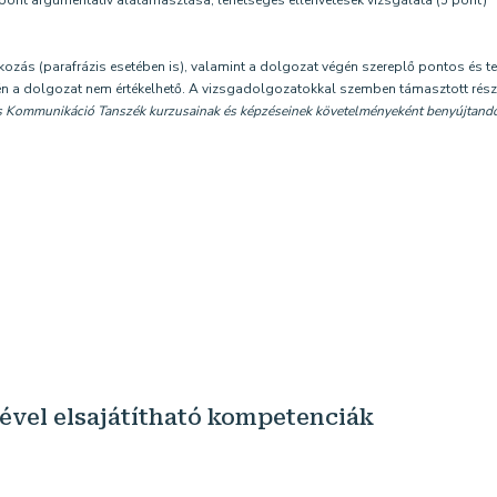
nt argumentatív alátámasztása, lehetséges ellenvetések vizsgálata (5 pont)
kozás (parafrázis esetében is), valamint a dolgozat végén szereplő pontos és tel
n a dolgozat nem értékelhető. A vizsgadolgozatokkal szemben támasztott részle
s Kommunikáció Tanszék kurzusainak és képzéseinek követelményeként benyújtandó
sével elsajátítható kompetenciák