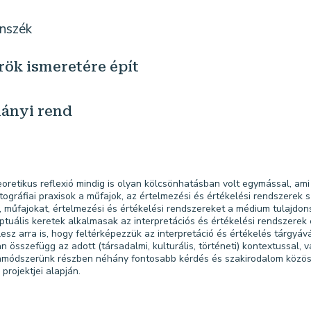
nszék
rök ismeretére épít
mányi rend
eoretikus reflexió mindig is olyan kölcsönhatásban volt egymással, am
ográfiai praxisok a műfajok, az értelmezési és értékelési rendszerek 
, műfajokat, értelmezési és értékelési rendszereket a médium tulajdonsá
eptuális keretek alkalmasak az interpretációs és értékelési rendszer
z arra is, hogy feltérképezzük az interpretáció és értékelés tárgyává 
n összefügg az adott (társadalmi, kulturális, történeti) kontextussal,
nkamódszerünk részben néhány fontosabb kérdés és szakirodalom köz
projektjei alapján.