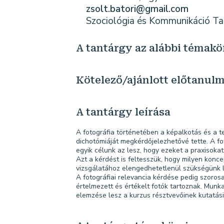
zsolt.batori@gmail.com
Szociológia és Kommunikáció Ta
A tantárgy az alábbi témakö
Kötelező/ajánlott előtanul
A tantárgy leírása
A fotográfia történetében a képalkotás és a t
dichotómiáját megkérdőjelezhetővé tette. A fot
egyik célunk az lesz, hogy ezeket a praxisokat
Azt a kérdést is feltesszük, hogy milyen konc
vizsgálatához elengedhetetlenül szükségünk les
A fotográfiai relevancia kérdése pedig szorosa
értelmezett és értékelt fotók tartoznak. Mu
elemzése lesz a kurzus résztvevőinek kutatási 