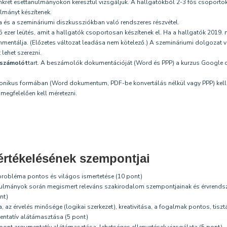
onkrét esettanulmányokon keresztül vizsgáljuk. A hallgatókból 2-3 fős csoportok
ulmányt készítenek.
sa és a szemináriumi diszkussziókban való rendszeres részvétel.
5 ezer leütés, amit a hallgatók csoportosan készítenek el. Ha a hallgatók 2019. 
mentálja. (Előzetes változat leadása nem kötelező.) A szemináriumi dolgozat vé
lehet szerezni.
eszámolót
tart. A beszámolók dokumentációját (Word és PPP) a kurzus Google csop
tronikus formában (Word dokumentum, PDF-be konvertálás nélkül vagy PPP) kel
 megfelelően kell méretezni.
értékelésének szempontjai
 probléma pontos és világos ismertetése (10 pont)
nulmányok során megismert releváns szakirodalom szempontjainak és érvrendsze
nt)
az érvelés minősége (logikai szerkezet), kreativitása, a fogalmak pontos, tiszt
umentatív alátámasztása (5 pont)