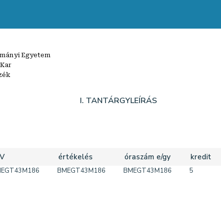
ományi Egyetem
 Kar
zék
I. TANTÁRGYLEÍRÁS
/V
értékelés
óraszám e/gy
kredit
EGT43M186
BMEGT43M186
BMEGT43M186
5