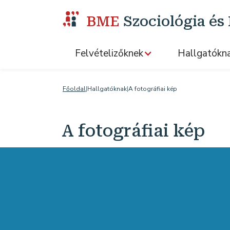
BME
Szociológia é
Felvételizőknek
Hallgatókn
Főoldal
|
Hallgatóknak
|
A fotográfiai kép
A fotográfiai kép