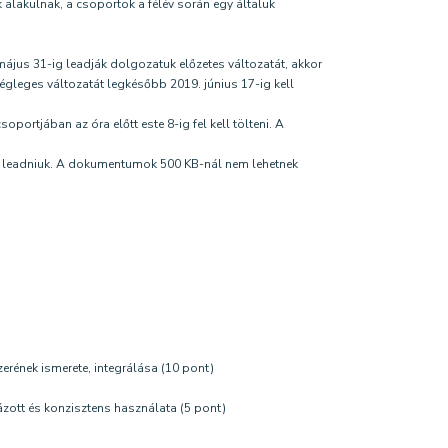
 alakulnak, a csoportok a félév során egy általuk
május 31-ig leadják dolgozatuk előzetes változatát, akkor
gleges változatát legkésőbb 2019. június 17-ig kell
ortjában az óra előtt este 8-ig fel kell tölteni. A
l leadniuk. A dokumentumok 500 KB-nál nem lehetnek
rének ismerete, integrálása (10 pont)
ázott és konzisztens használata (5 pont)