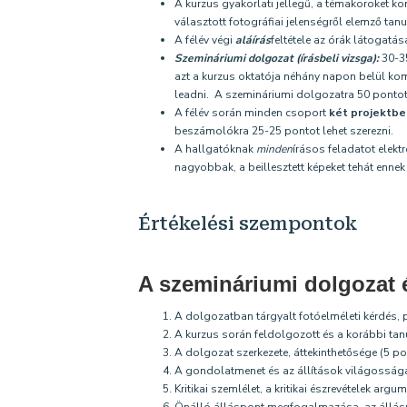
A kurzus gyakorlati jellegű, a témaköröket k
választott fotográfiai jelenségről elemző tan
A félév végi
aláírás
feltétele az órák látogatá
Szemináriumi dolgozat (írásbeli vizsga):
30-3
azt a kurzus oktatója néhány napon belül kom
leadni. A szemináriumi dolgozatra 50 pontot 
A félév során minden csoport
két projektb
beszámolókra 25-25 pontot lehet szerezni.
A hallgatóknak
minden
írásos feladatot elek
nagyobbak, a beillesztett képeket tehát ennek
Értékelési szempontok
A szemináriumi dolgozat 
A dolgozatban tárgyalt fotóelméleti kérdés,
A kurzus során feldolgozott és a korábbi ta
A dolgozat szerkezete, áttekinthetősége (5 po
A gondolatmenet és az állítások világossága, 
Kritikai szemlélet, a kritikai észrevételek arg