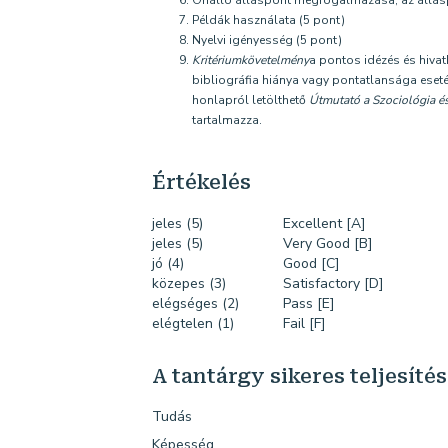
Önálló álláspont megfogalmazása, az álláspo
Példák használata (5 pont)
Nyelvi igényesség (5 pont)
Kritériumkövetelmény
a pontos idézés és hivat
bibliográfia hiánya vagy pontatlansága eseté
honlapról letölthető
Útmutató a Szociológia é
tartalmazza.
Értékelés
jeles (5)
Excellent [A]
jeles (5)
Very Good [B]
jó (4)
Good [C]
közepes (3)
Satisfactory [D]
elégséges (2)
Pass [E]
elégtelen (1)
Fail [F]
A tantárgy sikeres teljesíté
Tudás
Képesség