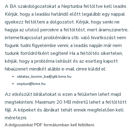
A BA szakdolgozatokat a Neptunba feltöltve kell leadni.
Kérjük, hogy a leadási határidő előtt legalább egy nappal
igyekezz feltölteni a dolgozatot. Kérjük, hogy senki ne
hagyja az utolsó percekre a feltöltést, mert áramszünetre,
internetkapcsolat problémákra stb. való hivatkozást nem
fogunk tudni figyelembe venni; a leadás napján már nem
tudunk forródrótként segíteni! Ha a feltöltés sikertelen,
kérjük, hogy a probléma leírását és az esetleg kapott
hibaüzenet mindkét alábbi e-mail címre küldd el:
oktatas_komm_ba@gtk.bme.hu
neptun@bme.hu
Az elkészült bírálatokat is ezen a felületen lehet majd
megtekinteni. Maximum 20 MB méretű lehet a feltöltött
fájl. A képeket és ábrákat tehát ennek megfelelően kell
méretezni.
A dolgozatokat PDF formátumban kell feltölteni.