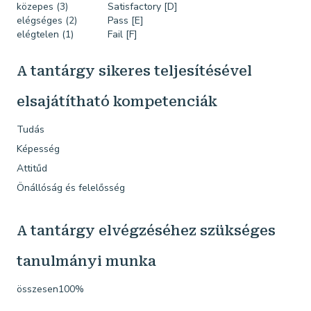
közepes (3)
Satisfactory [D]
elégséges (2)
Pass [E]
elégtelen (1)
Fail [F]
A tantárgy sikeres teljesítésével
elsajátítható kompetenciák
Tudás
Képesség
Attitűd
Önállóság és felelősség
A tantárgy elvégzéséhez szükséges
tanulmányi munka
összesen100%