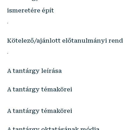
ismeretére épít
-
Kötelező/ajánlott előtanulmányi rend
-
A tantárgy leírása
A tantárgy témakörei
A tantárgy témakörei
A tantárgy oktatásának módja