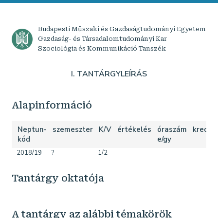
Budapesti Műszaki és Gazdaságtudományi Egyetem
Gazdaság- és Társadalomtudományi Kar
Szociológia és Kommunikáció Tanszék
I. TANTÁRGYLEÍRÁS
Alapinformáció
Neptun-
szemeszter
K/V
értékelés
óraszám
kredit
kód
e/gy
2018/19
?
1/2
Tantárgy oktatója
A tantárgy az alábbi témakörök