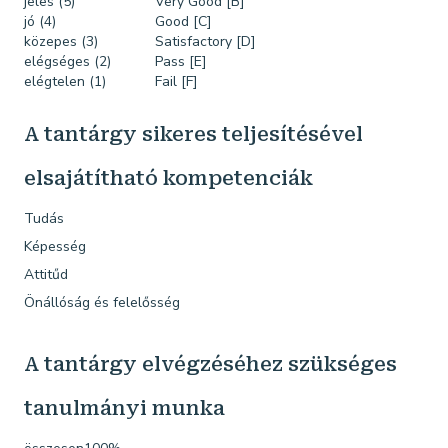
jeles (5)
Very Good [B]
jó (4)
Good [C]
közepes (3)
Satisfactory [D]
elégséges (2)
Pass [E]
elégtelen (1)
Fail [F]
A tantárgy sikeres teljesítésével
elsajátítható kompetenciák
Tudás
Képesség
Attitűd
Önállóság és felelősség
A tantárgy elvégzéséhez szükséges
tanulmányi munka