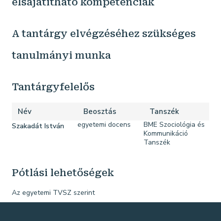
elsajátítható kompetenciák
A tantárgy elvégzéséhez szükséges
tanulmányi munka
Tantárgyfelelős
Név
Beosztás
Tanszék
egyetemi docens
BME Szociológia és
Szakadát István
Kommunikáció
Tanszék
Pótlási lehetőségek
Az egyetemi TVSZ szerint