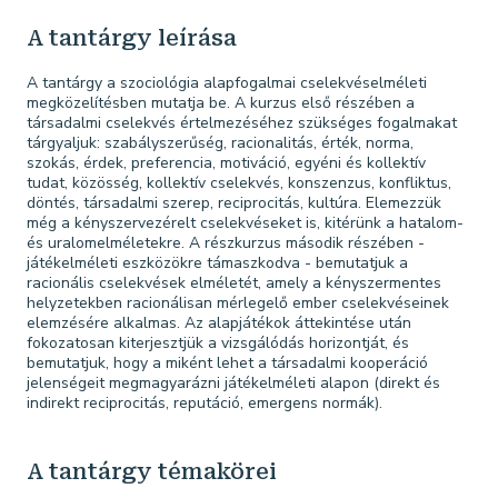
A tantárgy leírása
A tantárgy a szociológia alapfogalmai cselekvéselméleti
megközelítésben mutatja be. A kurzus első részében a
társadalmi cselekvés értelmezéséhez szükséges fogalmakat
tárgyaljuk: szabályszerűség, racionalitás, érték, norma,
szokás, érdek, preferencia, motiváció, egyéni és kollektív
tudat, közösség, kollektív cselekvés, konszenzus, konfliktus,
döntés, társadalmi szerep, reciprocitás, kultúra. Elemezzük
még a kényszervezérelt cselekvéseket is, kitérünk a hatalom-
és uralomelméletekre. A részkurzus második részében -
játékelméleti eszközökre támaszkodva - bemutatjuk a
racionális cselekvések elméletét, amely a kényszermentes
helyzetekben racionálisan mérlegelő ember cselekvéseinek
elemzésére alkalmas. Az alapjátékok áttekintése után
fokozatosan kiterjesztjük a vizsgálódás horizontját, és
bemutatjuk, hogy a miként lehet a társadalmi kooperáció
jelenségeit megmagyarázni játékelméleti alapon (direkt és
indirekt reciprocitás, reputáció, emergens normák).
A tantárgy témakörei