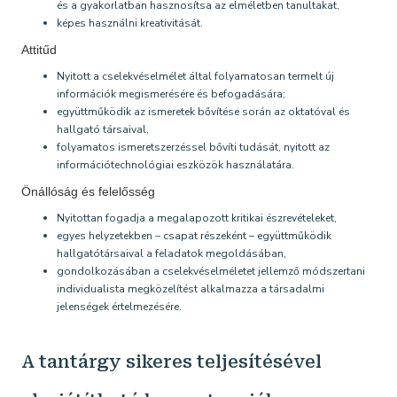
és a gyakorlatban hasznosítsa az elméletben tanultakat,
képes használni kreativitását.
Attitűd
Nyitott a cselekvéselmélet által folyamatosan termelt új
információk megismerésére és befogadására;
együttműködik az ismeretek bővítése során az oktatóval és
hallgató társaival,
folyamatos ismeretszerzéssel bővíti tudását, nyitott az
információtechnológiai eszközök használatára.
Önállóság és felelősség
Nyitottan fogadja a megalapozott kritikai észrevételeket,
egyes helyzetekben – csapat részeként – együttműködik
hallgatótársaival a feladatok megoldásában,
gondolkozásában a cselekvéselméletet jellemző módszertani
individualista megközelítést alkalmazza a társadalmi
jelenségek értelmezésére.
A tantárgy sikeres teljesítésével