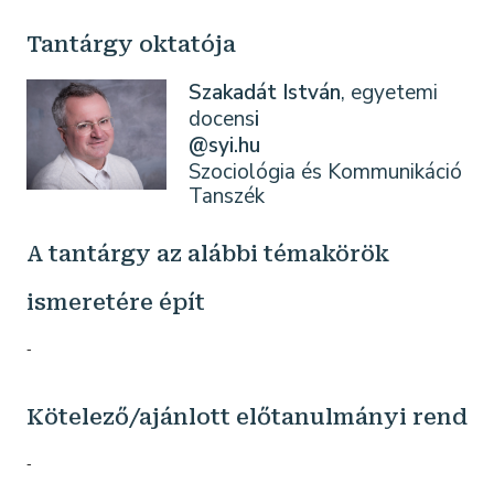
Tantárgy oktatója
Szakadát István
, egyetemi
docens
i
@syi.hu
Szociológia és Kommunikáció
Tanszék
A tantárgy az alábbi témakörök
ismeretére épít
-
Kötelező/ajánlott előtanulmányi rend
-