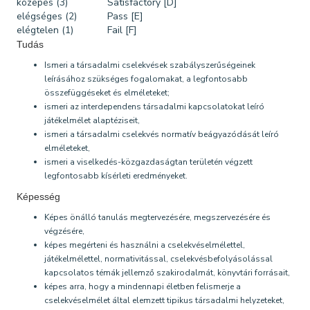
közepes (3)
Satisfactory [D]
elégséges (2)
Pass [E]
elégtelen (1)
Fail [F]
Tudás
Ismeri a társadalmi cselekvések szabályszerűségeinek
leírásához szükséges fogalomakat, a legfontosabb
összefüggéseket és elméleteket;
ismeri az interdependens társadalmi kapcsolatokat leíró
játékelmélet alaptéziseit,
ismeri a társadalmi cselekvés normatív beágyazódását leíró
elméleteket,
ismeri a viselkedés-közgazdaságtan területén végzett
legfontosabb kísérleti eredményeket.
Képesség
Képes önálló tanulás megtervezésére, megszervezésére és
végzésére,
képes megérteni és használni a cselekvéselmélettel,
játékelmélettel, normativitással, cselekvésbefolyásolással
kapcsolatos témák jellemző szakirodalmát, könyvtári forrásait,
képes arra, hogy a mindennapi életben felismerje a
cselekvéselmélet által elemzett tipikus társadalmi helyzeteket,