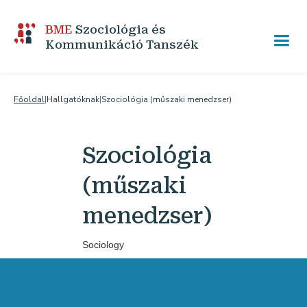
BME
Szociológia és
Kommunikáció Tanszék
Főoldal
|
Hallgatóknak
|
Szociológia (műszaki menedzser)
Szociológia
(műszaki
menedzser)
Sociology