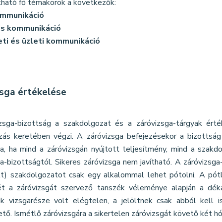
tható fő témakörök a következők:
mmunikáció
is kommunikáció
ti és üzleti kommunikáció
zsga értékelése
zsga-bizottság a szakdolgozat és a záróvizsga-tárgyak érték
zás keretében végzi. A záróvizsga befejezésekor a bizottság
ga, ha mind a záróvizsgán nyújtott teljesítmény, mind a szak
a-bizottságtól. Sikeres záróvizsga nem javítható. A záróvizsg
tt) szakdolgozatot csak egy alkalommal lehet pótolni. A pót
jét a záróvizsgát szervező tanszék véleménye alapján a dé
ik vizsgarésze volt elégtelen, a jelöltnek csak abból kell 
tő. Ismétlő záróvizsgára a sikertelen záróvizsgát követő két h