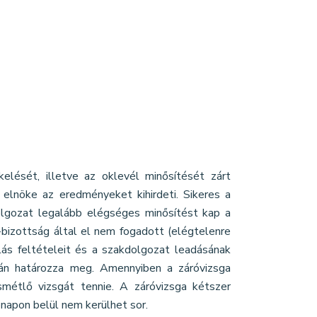
elését, illetve az oklevél minősítését zárt
 elnöke az eredményeket kihirdeti. Sikeres a
dolgozat legalább elégséges minősítést kap a
a-bizottság által el nem fogadott (elégtelenre
lás feltételeit és a szakdolgozat leadásának
kán határozza meg. Amennyiben a záróvizsga
ismétlő vizsgát tennie. A záróvizsga kétszer
ónapon belül nem kerülhet sor.