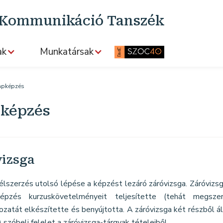
s Kommunikáció Tanszék
ak
Munkatársak
apképzés
pképzés
vizsga
lszerzés utolsó lépése a képzést lezáró záróvizsga. Záróvizsg
épzés kurzuskövetelményeit teljesítette (tehát megszer
zatát elkészítette és benyújtotta. A záróvizsga két részből ál
b) szóbeli felelet a záróvizsga-tárgyak tételeiből.