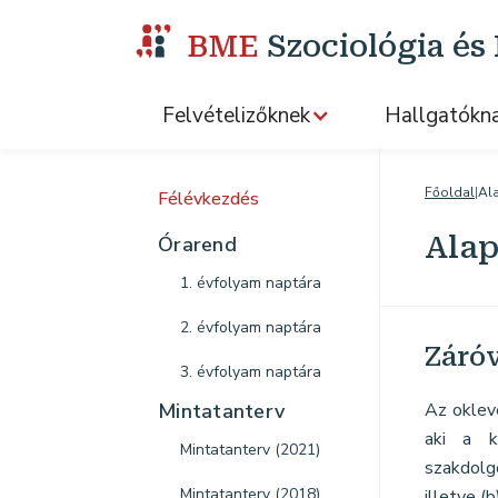
BME
Szociológia é
Felvételizőknek
Hallgatókn
Főoldal
|
Al
Félévkezdés
Ala
Órarend
1. évfolyam naptára
2. évfolyam naptára
Záró
3. évfolyam naptára
Mintatanterv
Az oklevé
aki a k
Mintatanterv (2021)
szakdolgo
Mintatanterv (2018)
illetve (