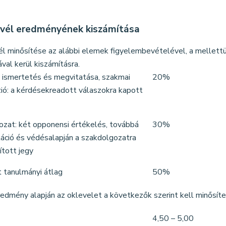
evél eredményének kiszámítása
él minősítése az alábbi elemek figyelembevételével, a mellett
val kerül kiszámításra.
k ismertetés és megvitatása, szakmai
20%
ió: a kérdésekreadott válaszokra kapott
ozat: két opponensi értékelés, továbbá
30%
áció és védésalapján a szakdolgozatra
tott jegy
 tanulmányi átlag
50%
redmény alapján az oklevelet a következők szerint kell minősíten
4,50 – 5,00