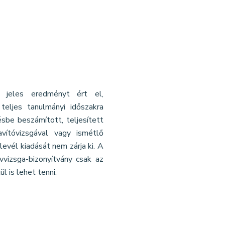
l jeles eredményt ért el,
teljes tanulmányi időszakra
sbe beszámított, teljesített
avítóvizsgával vagy ismétlő
levél kiadását nem zárja ki. A
vvizsga-bizonyítvány csak az
l is lehet tenni.