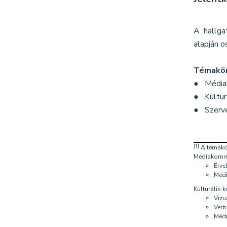
A hallga
alapján o
Témakö
● Média
● Kultur
● Szerve
[1]
A témakö
Médiakomm
Érve
Médi
Kulturális
Vizu
Verb
Médi