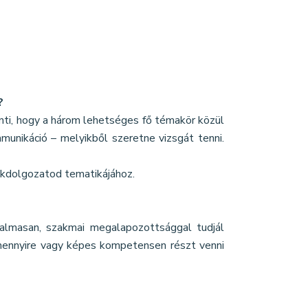
?
nti, hogy a három lehetséges fő témakör közül
munikáció – melyikből szeretne vizsgát tenni.
zakdolgozatod tematikájához.
artalmasan, szakmai megalapozottsággal tudjál
 mennyire vagy képes kompetensen részt venni