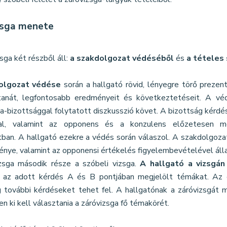
zsga menete
sga két részből áll:
a szakdolgozat védéséből
és
a tételes 
olgozat védése
során a hallgató rövid, lényegre törő prezent
anát, legfontosabb eredményeit és következtetéseit. A v
a-bizottsággal folytatott diszkusszió követ. A bizottság kérdé
al, valamint az opponens és a konzulens előzetesen meg
tban. A hallgató ezekre a védés során válaszol. A szakdolgoza
énye, valamint az opponensi értékelés figyelembevételével álla
zsga második része a szóbeli vizsga.
A hallgató a vizsgán
i az adott kérdés A és B pontjában megjelölt témákat. Az 
g további kérdéseket tehet fel. A hallgatónak a záróvizsgát
n ki kell választania a záróvizsga fő témakörét.