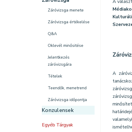
Záróvizsga
A válasz
Médiako
Záróvizsga menete
Kulturál
Záróvizsga értékelése
Szerveze
Q&A
Oklevél minősitése
Záróvi
Jelentkezés
záróvizsgára
A záróvi
Tételek
tanácsko
Teendők, menetrend
záróvizs
záróvizsg
Záróvizsga időpontja
minősíte
Konzulensek
határide
valamely
Egyéb Tárgyak
ismételhe