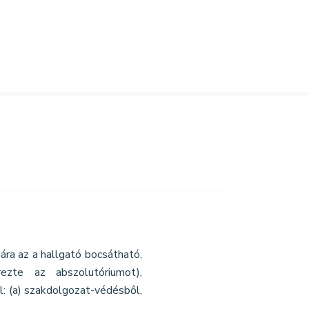
ára az a hallgató bocsátható,
ezte az abszolutóriumot),
l: (a) szakdolgozat-védésből,