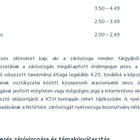
3,50 – 4,49
2,50 – 3,49
s:
2,00 – 2,49
téses oklevelet kap, aki a záróvizsga minden tárgyábó
ozatának a záróvizsgán megállapított érdemjegye jeles, a 
ó súlyozott tanulmányi átlaga legalább 4,25, továbbá a képzé
ainak osztályzatai között közepesnél alacsonyabb nincs. J
sgával javított elégtelen vagy elégséges jegy a kitüntetéses ok
sztó időpontjáról a KTH honlapján lehet tájékozódni. A nyel
iadásának a feltétele, záróvizsgát nyelvvizsga-bizonyítvány nélkü
kezés záróvizsgára és témakörválasztás