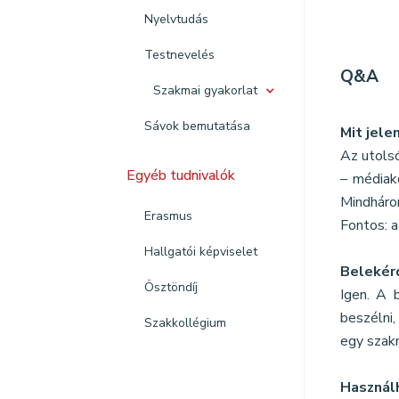
Nyelvtudás
Testnevelés
Q&A
Szakmai gyakorlat
Sávok bemutatása
Mit jele
Az utolsó
Egyéb tudnivalók
– médiako
Mindháro
Erasmus
Fontos: a
Hallgatói képviselet
Belekérd
Ösztöndíj
Igen. A 
beszélni
Szakkollégium
egy szakm
Használ