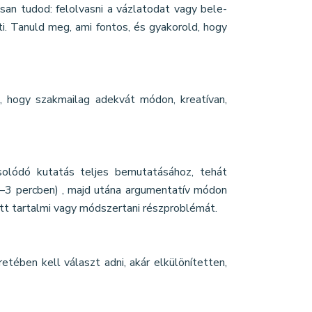
san tudod: felolvasni a vázlatodat vagy bele-
i. Tanuld meg, ami fontos, és gyakorold, hogy
 hogy szakmailag adekvát módon, kreatívan,
olódó kutatás teljes bemutatásához, tehát
2–3 percben) , majd utána argumentatív módon
ott tartalmi vagy módszertani részproblémát.
ében kell választ adni, akár elkülönítetten,