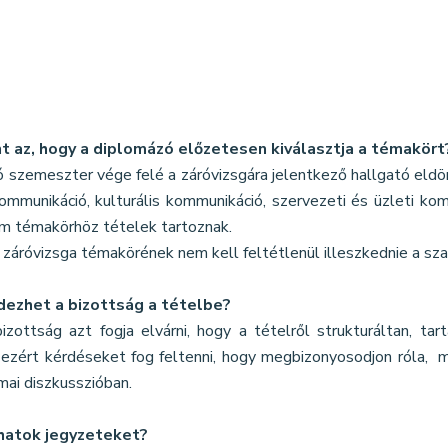
nt az, hogy a diplomázó előzetesen kiválasztja a témakört
 szemeszter vége felé a záróvizsgára jelentkező hallgató eldö
mmunikáció, kulturális kommunikáció, szervezeti és üzleti kom
m témakörhöz tételek tartoznak.
 záróvizsga témakörének nem kell feltétlenül illeszkednie a s
ezhet a bizottság a tételbe?
bizottság azt fogja elvárni, hogy a tételről strukturáltan, t
, ezért kérdéseket fog feltenni, hogy megbizonyosodjon róla,
ai diszkusszióban.
hatok jegyzeteket?