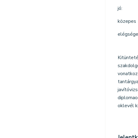
jó:
közepes
elégsége
Kitünte
szakdolg
vonatkoz
tantárgy
javítóviz
diplomao
oklevél k
Jelent