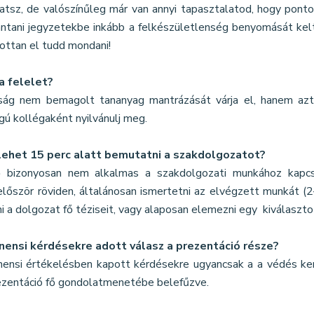
atsz, de valószínűleg már van annyi tapasztalatod, hogy ponto
antani jegyzetekbe inkább a felkészületlenség benyomását kelt
ottan el tudd mondani!
 a felelet?
ság nem bemagolt tananyag mantrázását várja el, hanem azt,
ú kollégaként nyilvánulj meg.
ehet 15 perc alatt bemutatni a szakdolgozatot?
ő bizonyosan nem alkalmas a szakdolgozati munkához kapcs
először röviden, általánosan ismertetni az elvégzett munkát (
i a dolgozat fő téziseit, vagy alaposan elemezni egy kiválaszt
ensi kérdésekre adott válasz a prezentáció része?
ensi értékelésben kapott kérdésekre ugyancsak a a védés keret
rezentáció fő gondolatmenetébe belefűzve.