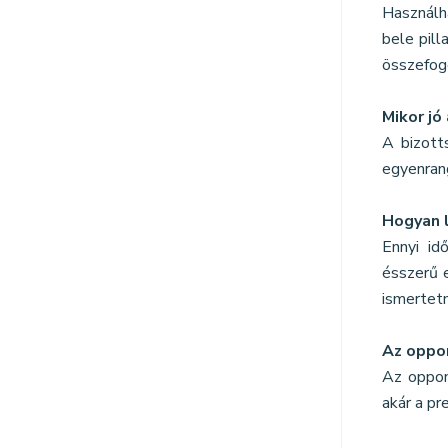
Használh
bele pill
összefog
Mikor jó
A bizott
egyenrang
Hogyan l
Ennyi id
ésszerű 
ismertetn
Az oppon
Az oppon
akár a p