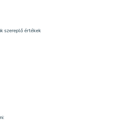
ük szereplő értékek
i: