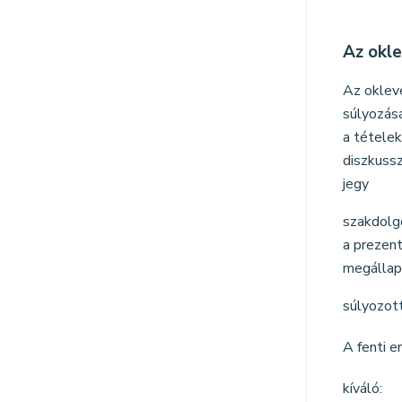
Az okl
Az oklev
súlyozásá
a tétele
diszkussz
jegy
szakdolg
a prezent
megállapí
súlyozott
A fenti e
kíváló: