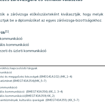
tók a záróvizsga előkészületeként kiválasztják, hogy melyik
sztjuk be a diplomázókat az egyes záróvizsga-bizottságokhoz.
[1]
rök
:
kommunikáció
ális kommunikáció
zeti és üzleti kommunikáció
rökhöz kapcsolódó tárgyak
unikáció
lési és meggyőzési készségek (BMEG41A102) (MK_1–4)
atörténet (BMEGT43A354)(MK_5–7)
 kommunikáció
ális kommunikáció (BMEGT43A356) (KK_1, 3–4)
ális kommunikáció(BMEGT43A359) KK_2)
aintézmények, kulturális iparágak (BMEGT43A355) (KK_5–7)