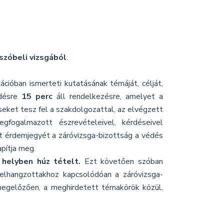
szóbeli vizsgából
.
ációban ismerteti kutatásának témáját, célját,
édésre
15 perc
áll rendelkezésre, amelyet a
seket tesz fel a szakdolgozattal, az elvégzett
fogalmazott észrevételeivel, kérdéseivel
t érdemjegyét a záróvizsga-bizottság a védés
pítja meg.
 helyben húz tételt.
Ezt követően szóban
elhangzottakhoz kapcsolódóan a záróvizsga-
 megelőzően, a meghirdetett témakörök közül,