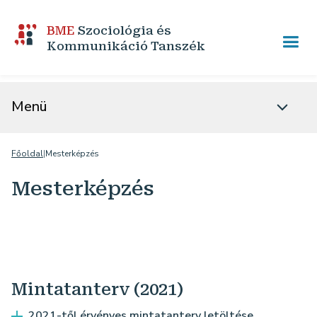
BME
Szociológia és
Kommunikáció Tanszék
Menü
Főoldal
|
Mesterképzés
Mesterképzés
Mintatanterv (2021)
2021-től érvényes mintatanterv letöltése